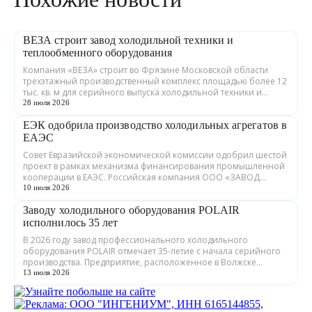
ВЕЗА строит завод холодильной техники и
теплообменного оборудования
Компания «ВЕЗА» строит во Фрязине Московской области
трехэтажный производственный комплекс площадью более 12
тыс. кв. м для серийного выпуска холодильной техники и
теплообменного оборудования. ...
28 июля 2026
ЕЭК одобрила производство холодильных агрегатов в
ЕАЭС
Совет Евразийской экономической комиссии одобрил шестой
проект в рамках механизма финансирования промышленной
кооперации в ЕАЭС. Российская компания ООО «ЗАВОД
ГРАДИЕНТ» совместно с предприятия...
10 июля 2026
Заводу холодильного оборудования POLAIR
исполнилось 35 лет
В 2026 году завод профессионального холодильного
оборудования POLAIR отмечает 35-летие с начала серийного
производства. Предприятие, расположенное в Волжске
Республики Марий Эл, выпускает обору...
13 июля 2026