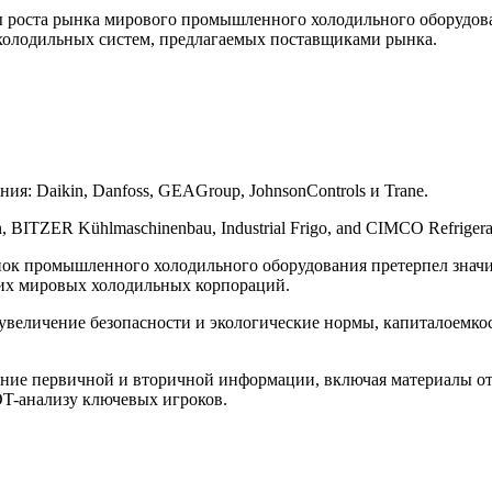
роста рынка мирового промышленного холодильного оборудовани
олодильных систем, предлагаемых поставщиками рынка.
: Daikin, Danfoss, GEAGroup, JohnsonControls и Trane.
, BITZER Kühlmaschinenbau, Industrial Frigo, and CIMCO Refrigera
ынок промышленного холодильного оборудования претерпел зна
ких мировых холодильных корпораций.
к увеличение безопасности и экологические нормы, капиталоемко
ние первичной и вторичной информации, включая материалы от
T-анализу ключевых игроков.