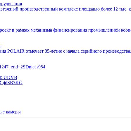
орудования
этажный производственный комплекс площадью более 12 тыс. кв
 проект в рамках механизма финансирования промышленной ко
т
ния POLAIR отмечает 35-летие с начала серийного производств
ые камеры