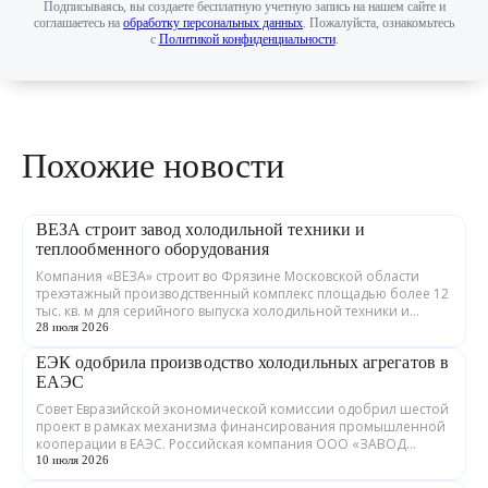
Подписываясь, вы создаете бесплатную учетную запись на нашем сайте и
соглашаетесь на
обработку персональных данных
. Пожалуйста, ознакомьтесь
с
Политикой конфиденциальности
.
Похожие новости
ВЕЗА строит завод холодильной техники и
теплообменного оборудования
Компания «ВЕЗА» строит во Фрязине Московской области
трехэтажный производственный комплекс площадью более 12
тыс. кв. м для серийного выпуска холодильной техники и
теплообменного оборудования. ...
28 июля 2026
ЕЭК одобрила производство холодильных агрегатов в
ЕАЭС
Совет Евразийской экономической комиссии одобрил шестой
проект в рамках механизма финансирования промышленной
кооперации в ЕАЭС. Российская компания ООО «ЗАВОД
ГРАДИЕНТ» совместно с предприятия...
10 июля 2026