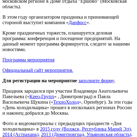
московском регионе в Доме отдыха "Ершово" (Московская
область).
В этом году организатором праздника и принимающей
стороной выступит компания «
Данфосс
».
Кроме праздничных торжеств, планируется деловая
программа: конференция и посещение предприятий. На
данный момент программа формируется, следите за нашими
новостями.
Программа мероприятия
Официальный сайт мероприятия.
Для регистрации на мероприятие
заполните форму
.
Праздник зародился при участии Владимира Анатольевича
Павельева («
Крео-Групп
» , Димитровград) и Павла
Васильевича Щукина («
ТехноХолод
», Оренбург). За эти годы
«День холодильщика» прошел в нескольких регионах России
и наконец добрался до Москвы.
Фото и видеоматериалы с предыдущих празднеств «Дня
холодильщика» в
2015 году (Волжск, Республика Марий Эл)
,
2014 (Астрахань)
,
2013 (Димитровград, Ульяновская область)
.