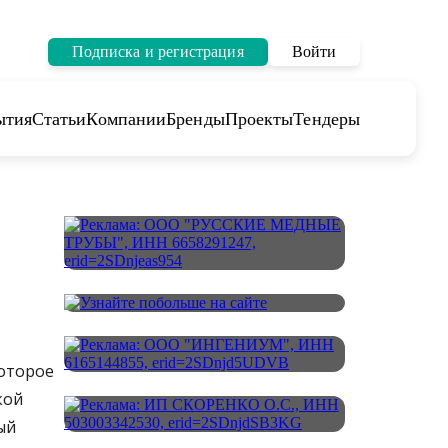
Подписка и регистрация
Войти
ытия
Статьи
Компании
Бренды
Проекты
Тендеры
которое
кой
ый