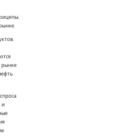
рицепы.
рынке.
уктов
ются
 рынке
нефть
спроса
 и
ные
ия
ом