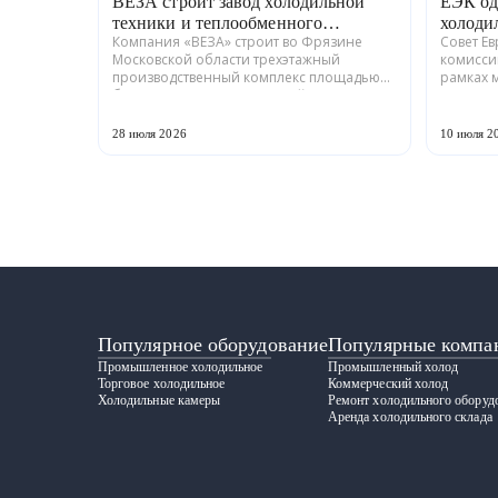
ВЕЗА строит завод холодильной
ЕЭК од
техники и теплообменного
холоди
Компания «ВЕЗА» строит во Фрязине
Совет Е
оборудования
Московской области трехэтажный
комисси
производственный комплекс площадью
рамках 
более 12 тыс. кв. м для серийного выпуска
промышл
холодильной техники и теплообменного
Российс
оборудования. ...
ГРАДИЕНТ
28 июля 2026
10 июля 2
Популярное оборудование
Популярные компа
Промышленное холодильное
Промышленный холод
Торговое холодильное
Коммерческий холод
Холодильные камеры
Ремонт холодильного оборуд
Аренда холодильного склада