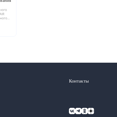
ования
ьного
AIR
йного
блики
Контакты