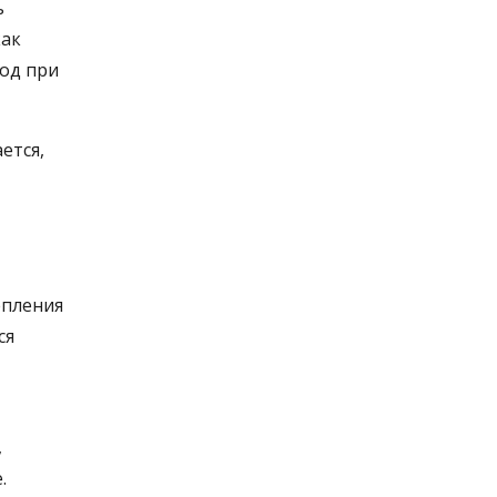
ь
как
од при
ется,
епления
ся
,
.