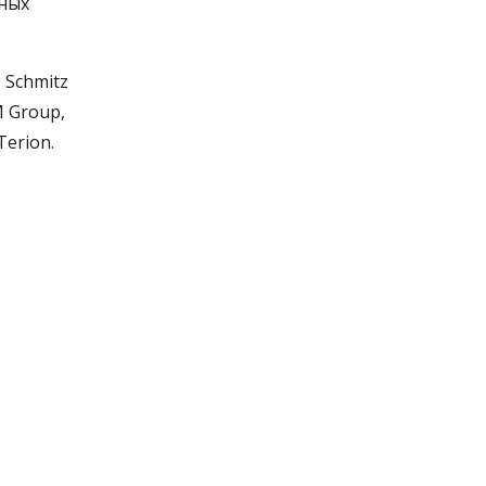
ных
 Schmitz
M Group,
Terion.