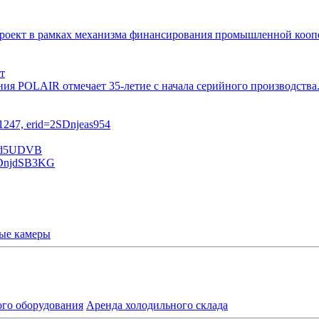
 проект в рамках механизма финансирования промышленной ко
т
ния POLAIR отмечает 35-летие с начала серийного производств
ые камеры
ого оборудования
Аренда холодильного склада