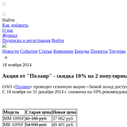
Найти
Как добавить
О нас
Журнал
Подписка и регистрация
Войти
Новости
События
Статьи
Компании
Бренды
Проекты
Тендеры
18 ноября 2014
Акция от "Полаир" - скидка 10% на 2 популярн
ОАО «
Полаир
» проводит сезонную акцию «Зимой холод досту
С 18 ноября по 31 декабря 2014 г. снижены на 10% рекомен
Модель
Старая цена
Новая цена
MM 109SF
41 180 руб.
37 062 руб.
MB 109SF
54 990 руб.
49 491 руб.