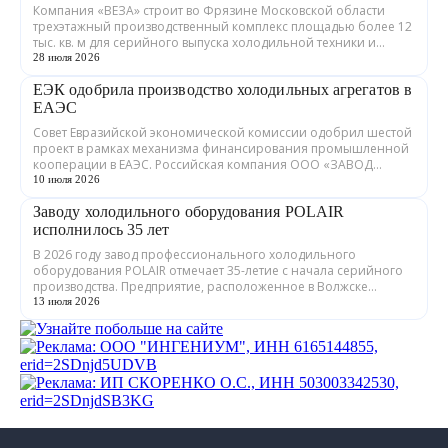
Компания «ВЕЗА» строит во Фрязине Московской области
трехэтажный производственный комплекс площадью более 12
тыс. кв. м для серийного выпуска холодильной техники и
теплообменного оборудования. ...
28 июля 2026
ЕЭК одобрила производство холодильных агрегатов в
ЕАЭС
Совет Евразийской экономической комиссии одобрил шестой
проект в рамках механизма финансирования промышленной
кооперации в ЕАЭС. Российская компания ООО «ЗАВОД
ГРАДИЕНТ» совместно с предприятия...
10 июля 2026
Заводу холодильного оборудования POLAIR
исполнилось 35 лет
В 2026 году завод профессионального холодильного
оборудования POLAIR отмечает 35-летие с начала серийного
производства. Предприятие, расположенное в Волжске
Республики Марий Эл, выпускает обору...
13 июля 2026