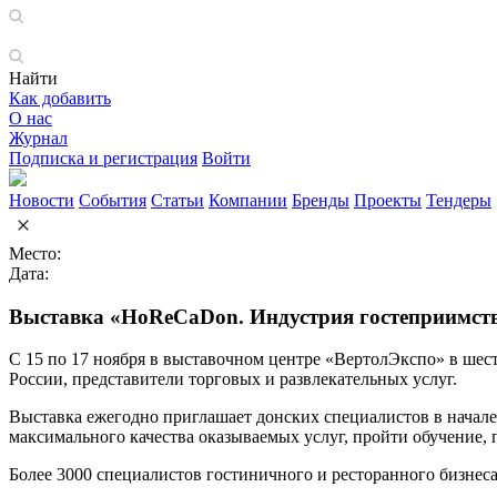
Найти
Как добавить
О нас
Журнал
Подписка и регистрация
Войти
Новости
События
Статьи
Компании
Бренды
Проекты
Тендеры
Место:
Дата:
Выставка «HoReCaDon. Индустрия гостеприимст
С 15 по 17 ноября в выставочном центре «ВертолЭкспо» в шес
России, представители торговых и развлекательных услуг.
Выставка ежегодно приглашает донских специалистов в начале
максимального качества оказываемых услуг, пройти обучение, 
Более 3000 специалистов гостиничного и ресторанного бизнеса