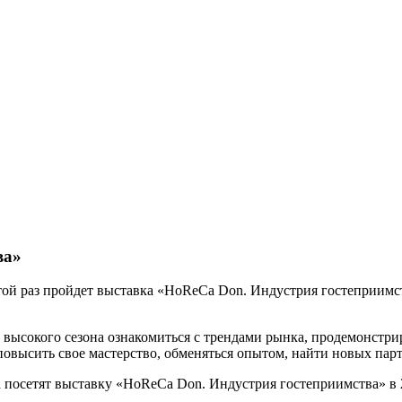
ва»
той раз пройдет выставка «HoReCa Don. Индустрия гостеприимст
 высокого сезона ознакомиться с трендами рынка, продемонстр
повысить свое мастерство, обменяться опытом, найти новых пар
 посетят выставку «HoReCa Don. Индустрия гостеприимства» в 2