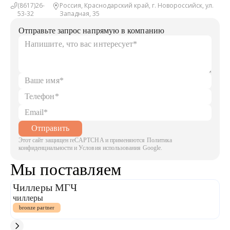
(8617)26-
Россия, Краснодарский край, г. Новороссийск, ул.
53-32
Западная, 35
Отправьте запрос напрямую в компанию
Отправить
Этот сайт защищен reCAPTCHA и применяются Политика
конфиденциальности и Условия использования Google.
Мы поставляем
Чиллеры МГЧ
M
чиллеры
Б
bronze partner