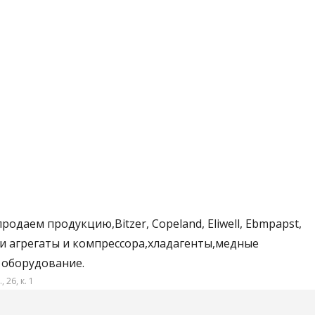
даем продукцию,Bitzer, Copeland, Eliwell, Ebmpapst,
чии агрегаты и компрессора,хладагенты,медные
 оборудование.
 26, к. 1