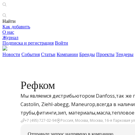
Найти
Как добавить
О нас
Журнал
Подписка и регистрация
Войти
Новости
События
Статьи
Компании
Бренды
Проекты
Тендеры
Рефком
Мы являемся дистрибьютором Danfoss,так же про
Castolin, Ziehl-abegg, Maneurop,всегда в нали
трубы,фитинги,зип, материалы,масла,тепловое
+7 (495) 727-02-94
Россия, Москва, Москва, 16-я Парковая ул.,
Отправьте запрос напрямую в компанию