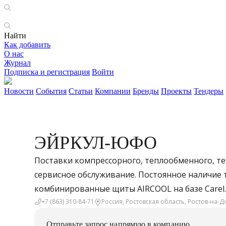
Найти
Как добавить
О нас
Журнал
Подписка и регистрация
Войти
Новости
События
Статьи
Компании
Бренды
Проекты
Тендеры
ЭЙРКУЛ-ЮФО
Поставки компрессорного, теплообменного, т
сервисное обслуживание. Постоянное наличие т
комбинированные щиты AIRCOOL на базе Carel.
+7 (863) 310-84-71
Россия, Ростовская область, Ростов-на-До
Отправьте запрос напрямую в компанию