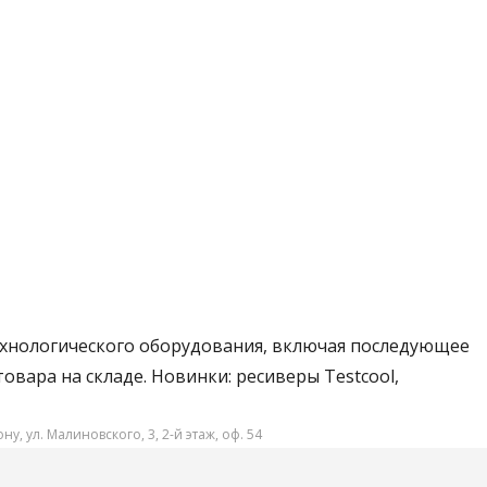
ехнологического оборудования, включая последующее
овара на складе. Новинки: ресиверы Testcool,
ну, ул. Малиновского, 3, 2-й этаж, оф. 54