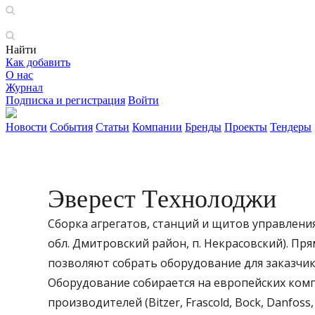
Найти
Как добавить
О нас
Журнал
Подписка и регистрация
Войти
Новости
События
Статьи
Компании
Бренды
Проекты
Тендеры
Эверест Технолоджи
Сборка агрегатов, станций и щитов управлени
обл. Дмитровский район, п. Некрасовский). 
позволяют собрать оборудование для заказчик
Оборудование собирается на европейских ко
производителей (Bitzer, Frascold, Bock, Danfoss, 