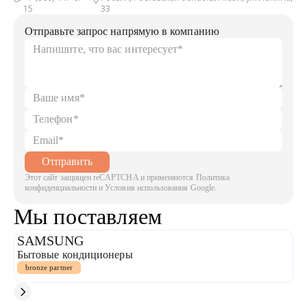
15
33
Отправьте запрос напрямую в компанию
Отправить
Этот сайт защищен reCAPTCHA и применяются Политика
конфиденциальности и Условия использования Google.
Мы поставляем
SAMSUNG
P
Бытовые кондиционеры
ш
bronze partner