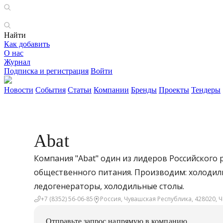
Найти
Как добавить
О нас
Журнал
Подписка и регистрация
Войти
Новости
События
Статьи
Компании
Бренды
Проекты
Тендеры
Abat
Компания "Abat" один из лидеров Российского
общественного питания. Производим: холоди
ледогенераторы, холодильные столы.
+7 (8352) 56-06-85
Россия, Чувашская Республика, 428020, 
Отправьте запрос напрямую в компанию