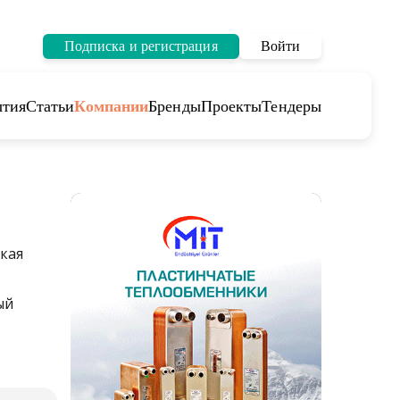
Подписка и регистрация
Войти
тия
Статьи
Компании
Бренды
Проекты
Тендеры
кая
ый