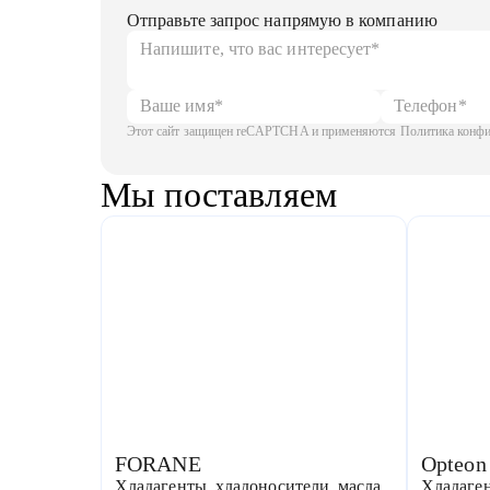
Отправьте запрос напрямую в компанию
Этот сайт защищен reCAPTCHA и применяются Политика конфид
Мы поставляем
FORANE
Opteon
Хладагенты, хладоносители, масла
Хладаген