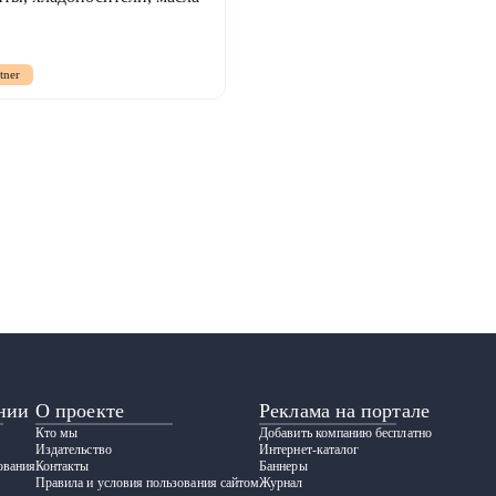
tner
нии
О проекте
Реклама на портале
Кто мы
Добавить компанию бесплатно
Издательство
Интернет-каталог
ования
Контакты
Баннеры
Правила и условия пользования сайтом
Журнал