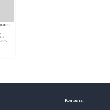
ования
ьного
AIR
йного
блики
Контакты