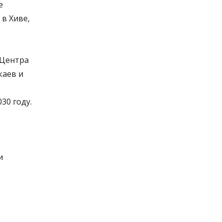
е
в Хиве,
 Центра
каев и
30 году.
и