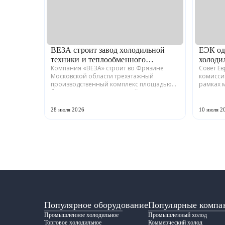
ВЕЗА строит завод холодильной
ЕЭК од
техники и теплообменного
холоди
Компания «ВЕЗА» строит во Фрязине
Совет Е
оборудования
Московской области трехэтажный
комисси
производственный комплекс площадью
рамках 
более 12 тыс. кв. м для серийного выпуска
промышл
холодильной техники и теплообменного
Российс
оборудования. ...
ГРАДИЕНТ
28 июля 2026
10 июля 2
Популярное оборудование
Популярные компа
Промышленное холодильное
Промышленный холод
Торговое холодильное
Коммерческий холод