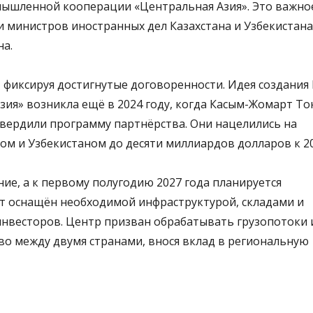
ышленной кооперации «Центральная Азия». Это важно
 министров иностранных дел Казахстана и Узбекистана 
на.
 фиксируя достигнутые договоренности. Идея создания
я» возникла ещё в 2024 году, когда Касым-Жомарт То
твердили программу партнёрства. Они нацелились на
м и Узбекистаном до десяти миллиардов долларов к 20
е, а к первому полугодию 2027 года планируется
т оснащён необходимой инфраструктурой, складами и
 инвесторов. Центр призван обрабатывать грузопотоки 
о между двумя странами, внося вклад в региональную