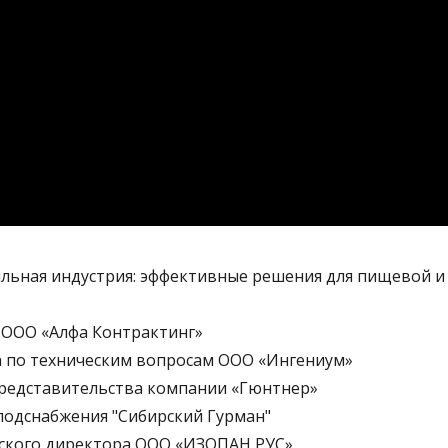
льная индустрия: эффективные решения для пищевой и
 ООО «Алфа Контрактинг»
а по техническим вопросам ООО «Ингениум»
представительства компании «Гюнтнер»
лодснабжения "Сибирский Гурман"
ского директора ООО «ИЗОПАН РУС»