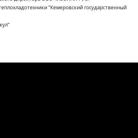
еплохладотехники "Кемеровский государственный
кул"