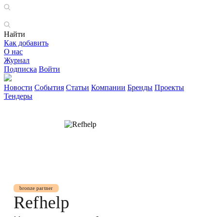
Найти
Как добавить
О нас
Журнал
Подписка
Войти
Новости
События
Статьи
Компании
Бренды
Проекты
Тендеры
bronze partner
Refhelp