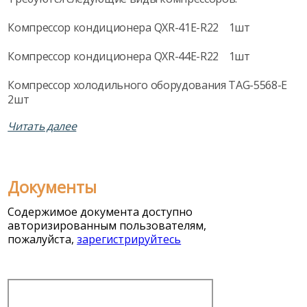
Компрессор кондиционера QXR-41E-R22 1шт
Компрессор кондиционера QXR-44E-R22 1шт
Компрессор холодильного оборудования TAG-5568-E
2шт
Читать далее
При наличии указанных моделей прошу выставить
счет с указанием сроков поставки.
Карта предприятия во вложении.
Документы
Содержимое документа доступно
авторизированным пользователям,
пожалуйста,
зарегистрируйтесь