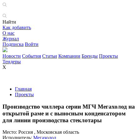
Найти
Как добавить
О нас
Журнал
Подписка
Войти
Новости
События
Статьи
Компании
Бренды
Проекты
Тендеры
X
Главная
Проекты
Производство чиллера серии МГЧ Мегахолод на
открытой раме и с выносным конденсатором
для линии производства стеклотары
Место:
Россия , Московская область
Исполнитель:
Мегахолод