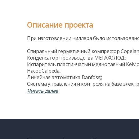
Описание проекта
При изготовлении чиллера было использовано
Спиральный герметичный компрессор Copelan
Конденсатор производства МЕГАХОЛОД;;
Испаритель пластинчатый меднопаяный Kelvion
Насос Calpeda;;
Линейная автоматика Danfoss;;
Система управления и контроля на базе электро
Шкаф автоматики на базе комплектующих EAT
Читать далее
Глицериновые манометры;;
Буверная емкость Parpol (Бельгия);;
Расширительный бак Рефлекс;;