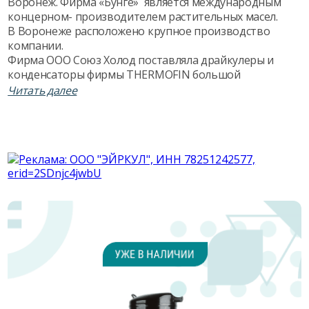
Воронеж. Фирма «Бунге» является международным
концерном- производителем растительных масел.
В Воронеже расположено крупное производство
компании.
Фирма ООО Союз Холод поставляла драйкулеры и
конденсаторы фирмы THERMOFIN большой
мощности . Особенностью данной поставки
Читать далее
явилось то, что драйкулеры поставлялись в
разобранном виде, а сборку осуществляли на месте.