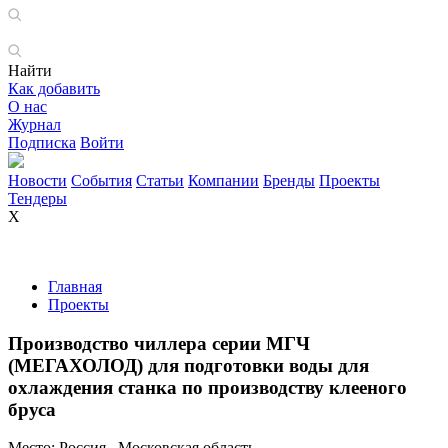
Найти
Как добавить
О нас
Журнал
Подписка
Войти
Новости
События
Статьи
Компании
Бренды
Проекты
Тендеры
X
Главная
Проекты
Производство чиллера серии МГЧ
(МЕГАХОЛОД) для подготовки воды для
охлаждения станка по производству клееного
бруса
Место:
Россия , Московская область