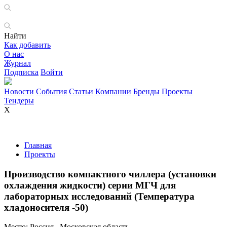
Найти
Как добавить
О нас
Журнал
Подписка
Войти
Новости
События
Статьи
Компании
Бренды
Проекты
Тендеры
X
Главная
Проекты
Производство компактного чиллера (установки
охлаждения жидкости) серии МГЧ для
лабораторных исследований (Температура
хладоносителя -50)
Место:
Россия , Московская область