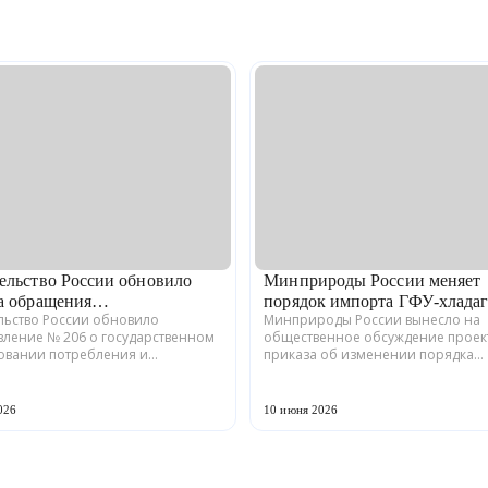
ельство России обновило
Минприроды России меняет
а обращения
порядок импорта ГФУ-хлада
льство России обновило
Минприроды России вынесло на
азрушающих ве...
вление № 206 о государственном
общественное обсуждение проек
овании потребления и
приказа об изменении порядка
ия озоноразрушающих веществ.
распределения квот на ввоз в Ро
ия, датированные 20 июня 2026
Федерацию гидрофторуглеродов
редают Минпромто...
гидрофторолефинов — регулируем
026
10 июня 2026