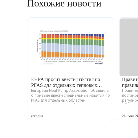
Похожие новости
EHPA просит ввести изъятия по
Правит
PFAS для отдельных тепловых
правил
European Heat Pump Association объявила
Правите
насосов
озонор
о призыве ввести специальные изъятия по
постано
PFAS для отдельных областей
регулир
применения, включая бессрочные
обращен
исключения в тех случаях, когда
Изменен
неполифторированные хладаг...
года, пе
сегодня
26 июня 2