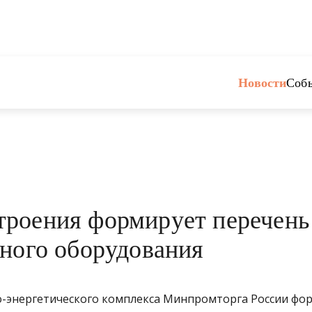
Новости
Соб
роения формирует перечень
ьного оборудования
-энергетического комплекса Минпромторга России фо