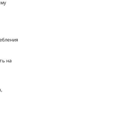
ому
ебления
ть на
,