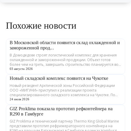
Похожие новости
В Московской области появится склад охлажденной и
замороженной прод...
В Домодедове строят логистический комплекс для хранения
охлажденной и замороженной продукции. Объект готов
более чем на треть, завершить строительство планируется во
втором квартале 2027 года. ...
03 августа 2026
Новый складской комплекс появится на Чукотке
Новый резидент Арктической зоны Российской Федерации
ООО «МИГУНИ» приступил к реализации проекта
специализированного складского комплекса на Чукотке. По
соглашению с Корпорацией развития Дальне...
24 июля 2026
GIZ Proklima показала прототип рефконтейнера на
R290 в Гамбурге
GIZ Proklima и технический партнер Thermo King Global Marine
представили прототип рефрижераторного контейнера на
R290 на площади Ратхаусмаркт в Гамбурге в рамках Hamburg