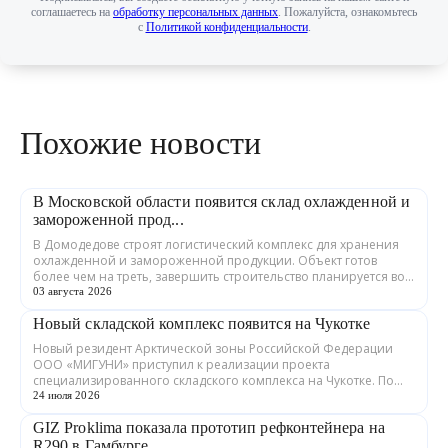
соглашаетесь на
обработку персональных данных
. Пожалуйста, ознакомьтесь
с
Политикой конфиденциальности
.
Похожие новости
В Московской области появится склад охлажденной и
замороженной прод...
В Домодедове строят логистический комплекс для хранения
охлажденной и замороженной продукции. Объект готов
более чем на треть, завершить строительство планируется во
втором квартале 2027 года. ...
03 августа 2026
Новый складской комплекс появится на Чукотке
Новый резидент Арктической зоны Российской Федерации
ООО «МИГУНИ» приступил к реализации проекта
специализированного складского комплекса на Чукотке. По
соглашению с Корпорацией развития Дальне...
24 июля 2026
GIZ Proklima показала прототип рефконтейнера на
R290 в Гамбурге