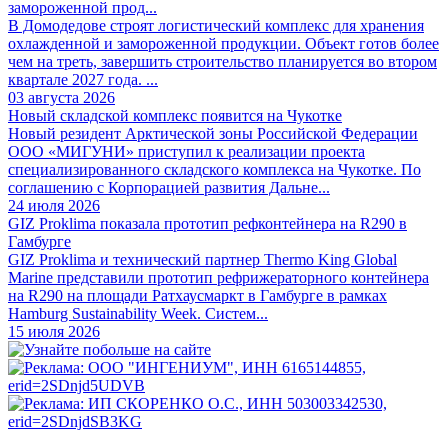
замороженной прод...
В Домодедове строят логистический комплекс для хранения
охлажденной и замороженной продукции. Объект готов более
чем на треть, завершить строительство планируется во втором
квартале 2027 года. ...
03 августа 2026
Новый складской комплекс появится на Чукотке
Новый резидент Арктической зоны Российской Федерации
ООО «МИГУНИ» приступил к реализации проекта
специализированного складского комплекса на Чукотке. По
соглашению с Корпорацией развития Дальне...
24 июля 2026
GIZ Proklima показала прототип рефконтейнера на R290 в
Гамбурге
GIZ Proklima и технический партнер Thermo King Global
Marine представили прототип рефрижераторного контейнера
на R290 на площади Ратхаусмаркт в Гамбурге в рамках
Hamburg Sustainability Week. Систем...
15 июля 2026