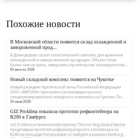
Похожие новости
В Московской области появится склад охлажденной и
замороженной прод...
В Домодедове строят логистический комплекс для хранения
охлажденной и замороженной продукции. Объект готов
более чем на треть, завершить строительство планируется во
втором квартале 2027 года. ...
03 августа 2026
Новый складской комплекс появится на Чукотке
Новый резидент Арктической зоны Российской Федерации
ООО «МИГУНИ» приступил к реализации проекта
специализированного складского комплекса на Чукотке. По
соглашению с Корпорацией развития Дальне...
24 июля 2026
GIZ Proklima показала прототип рефконтейнера на
R290 в Гамбурге
GIZ Proklima и технический партнер Thermo King Global Marine
представили прототип рефрижераторного контейнера на
R290 на площади Ратхаусмаркт в Гамбурге в рамках Hamburg