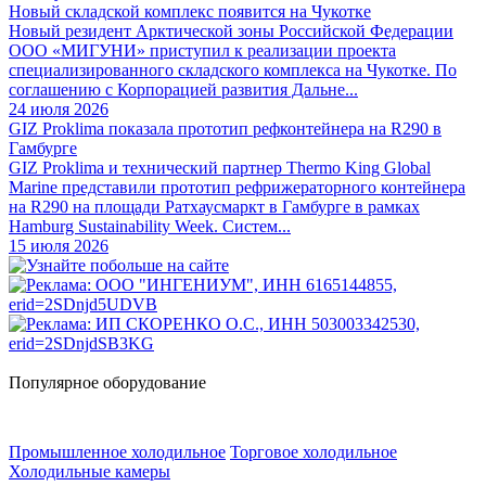
Новый складской комплекс появится на Чукотке
Новый резидент Арктической зоны Российской Федерации
ООО «МИГУНИ» приступил к реализации проекта
специализированного складского комплекса на Чукотке. По
соглашению с Корпорацией развития Дальне...
24 июля 2026
GIZ Proklima показала прототип рефконтейнера на R290 в
Гамбурге
GIZ Proklima и технический партнер Thermo King Global
Marine представили прототип рефрижераторного контейнера
на R290 на площади Ратхаусмаркт в Гамбурге в рамках
Hamburg Sustainability Week. Систем...
15 июля 2026
Популярное оборудование
Промышленное холодильное
Торговое холодильное
Холодильные камеры