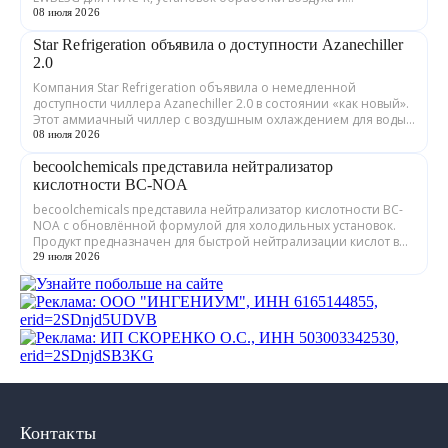
охлаждения дата-центров. Как сооб...
08 июля 2026
Star Refrigeration объявила о доступности Azanechiller
2.0
Компания Star Refrigeration объявила о немедленной
доступности чиллера Azanechiller 2.0 в состоянии «как новый».
Этот аммиачный чиллер с воздушным охлаждением для воды/
гликоля никогда не покидал за...
08 июля 2026
becoolchemicals представила нейтрализатор
кислотности BC-NOA
becoolchemicals представила нейтрализатор кислотности BC-
NOA с обновлённой формулой для холодильных установок.
Продукт предназначен для быстрой нейтрализации кислот в
минеральных и синтетически...
29 июля 2026
Контакты