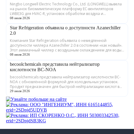
Ningbo Longwell Electric Technology Co., Ltd. (LONGWELL) вывела
на рынок биомиметическую платформу EC-вентиляторов
LWBE3G для HVAC-R, установок обработки воздуха и
охлаждения дата-центров. Как сооб...
08 июля 2026
Star Refrigeration объявила о доступности Azanechiller
2.0
Компания Star Refrigeration объявила о немедленной
доступности чиллера Azanechiller 2.0 в состоянии «как новый».
Этот аммиачный чиллер с воздушным охлаждением для воды/
гликоля никогда не покидал за...
08 июля 2026
becoolchemicals представила нейтрализатор
кислотности BC-NOA
becoolchemicals представила нейтрализатор кислотности BC-
NOA с обновлённой формулой для холодильных установок.
Продукт предназначен для быстрой нейтрализации кислот в
минеральных и синтетически...
29 июля 2026