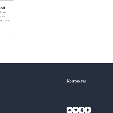
вой
TB —
ной
ько на
для
Серия
Контакты