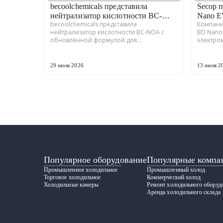
becoolchemicals представила
Secop 
нейтрализатор кислотности BC-
Nano E
becoolchemicals представила
Компани
NOA
электро
нейтрализатор кислотности BC-NOA с
BD Nano
обновлённой формулой для
электро
холодильных установок. Продукт
компрес
предназначен для быстрой
энергоп
нейтрализации кислот в минеральных и
аккумуля
29 июля 2026
13 июля 2
синтетически...
Популярное оборудование
Популярные компа
Промышленное холодильное
Промышленный холод
Торговое холодильное
Коммерческий холод
Холодильные камеры
Ремонт холодильного оборуд
Аренда холодильного склада