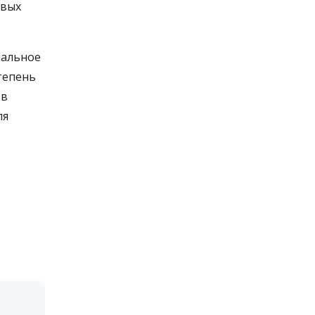
овых
мальное
тепень
 в
ля