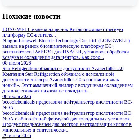
Похожие новости
LONGWELL вывела на рынок Китая биомиметическую
платформу EC-вентиля...
Ningbo Longwell Electric Technology Co., Ltd. (LONGWELL)
вывела на рынок биомиметическую платформу EC-
вентиляторов LWBE3G для HVAC-R, установок обработки
воздуха и охлаждения дата-центров. Как сооб...
08 июля 2026
Star Refrigeration объявила о доступности Azanechiller 2.0
Компания Star Refrigeration объявила о немедленной
доступности чиллера Azanechiller 2.0 в состоянии «как
новый». Этот аммиачный чиллер с воздушным охлаждением
для воды/гликоля никогда не покидал за...
08 июля 2026
becoolchemicals представила нейтрализатор кислотности BC-
NOA
becoolchemicals представила нейтрализатор кислотности BC-
NOA с обновлённой формулой для холодильных установок.
Продукт предназначен для быстрой нейтрализации кислот в
минеральных и синтетически...
29 июля 2026