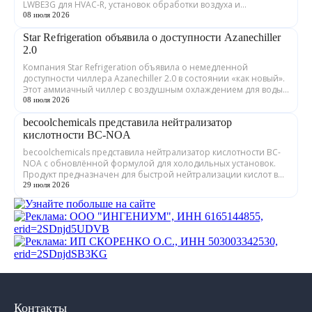
LWBE3G для HVAC-R, установок обработки воздуха и
охлаждения дата-центров. Как сооб...
08 июля 2026
Star Refrigeration объявила о доступности Azanechiller
2.0
Компания Star Refrigeration объявила о немедленной
доступности чиллера Azanechiller 2.0 в состоянии «как новый».
Этот аммиачный чиллер с воздушным охлаждением для воды/
гликоля никогда не покидал за...
08 июля 2026
becoolchemicals представила нейтрализатор
кислотности BC-NOA
becoolchemicals представила нейтрализатор кислотности BC-
NOA с обновлённой формулой для холодильных установок.
Продукт предназначен для быстрой нейтрализации кислот в
минеральных и синтетически...
29 июля 2026
Контакты