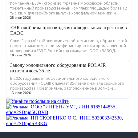
Компания «ВЕЗА» строит во Фрязине Московской области
трехэтажный производственный комплекс площадью более 12
тыс. кв. м для серийного выпуска холодильной техники и
теплообменного оборудования. ...
28 июля 2026
ЕЭК одобрила производство холодильных агрегатов в
ЕАЭС
Совет Евразийской экономической комиссии одобрил шестой
проект в рамках механизма финансирования промышленной
кооперации в ЕАЭС. Российская компания ООО «ЗАВОД
ГРАДИЕНТ» совместно с предприятия...
10 июля 2026
Заводу холодильного оборудования POLAIR
исполнилось 35 лет
В 2026 году завод профессионального холодильного
оборудования POLAIR отмечает 35-летие с начала серийного
производства. Предприятие, расположенное в Волжске
Республики Марий Эл, выпускает обору...
13 июля 2026