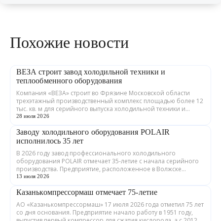
Похожие новости
ВЕЗА строит завод холодильной техники и
теплообменного оборудования
Компания «ВЕЗА» строит во Фрязине Московской области
трехэтажный производственный комплекс площадью более 12
тыс. кв. м для серийного выпуска холодильной техники и
теплообменного оборудования. ...
28 июля 2026
Заводу холодильного оборудования POLAIR
исполнилось 35 лет
В 2026 году завод профессионального холодильного
оборудования POLAIR отмечает 35-летие с начала серийного
производства. Предприятие, расположенное в Волжске
Республики Марий Эл, выпускает обору...
13 июля 2026
Казанькомпрессормаш отмечает 75-летие
АО «Казанькомпрессормаш» 17 июля 2026 года отметил 75 лет
со дня основания. Предприятие начало работу в 1951 году,
выпустив первый компрессор для сжатия кислорода, а с 2012