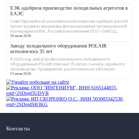
ЕЭК одобрила производство холодильных агрегатов в
ЕАЭС
Совет Евразийской экономической комиссии одобрил шестой
проект в рамках механизма финансирования промышленной
кооперации в ЕАЭС. Российская компания ООО «ЗАВОД
ГРАДИЕНТ» совместно с предприятия...
10 июля 2026
Заводу холодильного оборудования POLAIR
исполнилось 35 лет
В 2026 году завод профессионального холодильного
оборудования POLAIR отмечает 35-летие с начала серийного
производства. Предприятие, расположенное в Волжске
Республики Марий Эл, выпускает обору...
13 июля 2026
Контакты