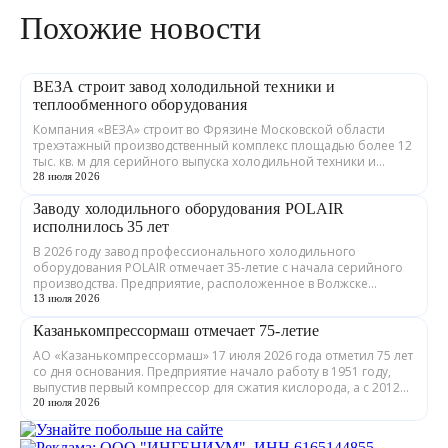
Похожие новости
ВЕЗА строит завод холодильной техники и
теплообменного оборудования
Компания «ВЕЗА» строит во Фрязине Московской области
трехэтажный производственный комплекс площадью более 12
тыс. кв. м для серийного выпуска холодильной техники и
теплообменного оборудования. ...
28 июля 2026
Заводу холодильного оборудования POLAIR
исполнилось 35 лет
В 2026 году завод профессионального холодильного
оборудования POLAIR отмечает 35-летие с начала серийного
производства. Предприятие, расположенное в Волжске
Республики Марий Эл, выпускает обору...
13 июля 2026
Казанькомпрессормаш отмечает 75-летие
АО «Казанькомпрессормаш» 17 июля 2026 года отметил 75 лет
со дня основания. Предприятие начало работу в 1951 году,
выпустив первый компрессор для сжатия кислорода, а с 2012
года входит в состав...
20 июля 2026