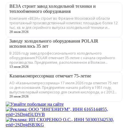
ВЕЗА строит завод холодильной техники и
теплообменного оборудования
Компания «ВЕЗА» строит во Фрязине Московской области
трехэтажный производственный комплекс площадью более 12
тыс. кв. м для серийного выпуска холодильной техники и
теплообменного оборудования. ...
28 июля 2026
Заводу холодильного оборудования POLAIR
исполнилось 35 лет
В 2026 году завод профессионального холодильного
оборудования POLAIR отмечает 35-летие с начала серийного
производства. Предприятие, расположенное в Волжске
Республики Марий Эл, выпускает обору...
13 июля 2026
Казанькомпрессормаш отмечает 75-летие
АО «Казанькомпрессормаш» 17 июля 2026 года отметил 75 лет
со дня основания. Предприятие начало работу в 1951 году,
выпустив первый компрессор для сжатия кислорода, а с 2012
года входит в состав...
20 июля 2026