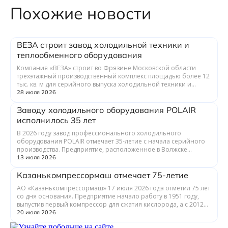
Похожие новости
ВЕЗА строит завод холодильной техники и
теплообменного оборудования
Компания «ВЕЗА» строит во Фрязине Московской области
трехэтажный производственный комплекс площадью более 12
тыс. кв. м для серийного выпуска холодильной техники и
теплообменного оборудования. ...
28 июля 2026
Заводу холодильного оборудования POLAIR
исполнилось 35 лет
В 2026 году завод профессионального холодильного
оборудования POLAIR отмечает 35-летие с начала серийного
производства. Предприятие, расположенное в Волжске
Республики Марий Эл, выпускает обору...
13 июля 2026
Казанькомпрессормаш отмечает 75-летие
АО «Казанькомпрессормаш» 17 июля 2026 года отметил 75 лет
со дня основания. Предприятие начало работу в 1951 году,
выпустив первый компрессор для сжатия кислорода, а с 2012
года входит в состав...
20 июля 2026