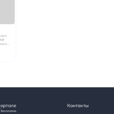
ьного
AIR
йного
блики
портале
Контакты
 бесплатно