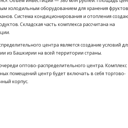
янс». Объем инвестиций — 380 млн рублей. Площадь це
нным холодильным оборудованием для хранения фруктов
нанов. Система кондиционирования и отопления созда
уктов. Складская часть комплекса рассчитана на
ции.
пределительного центра является создание условий дл
ии из Башкирии на всей территории страны.
очереди оптово-распределительного центра. Комплекс
сных помещений центр будет включать в себя торгово-
чный корпус.