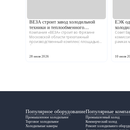
ВЕЗА строит завод холодильной
ЕЭК од
техники и теплообменного
холоди
Компания «ВЕЗА» строит во Фрязине
Совет Е
оборудования
Московской области трехэтажный
комисси
производственный комплекс площадью
рамках 
более 12 тыс. кв. м для серийного выпуска
промышл
холодильной техники и теплообменного
Российс
оборудования. ...
ГРАДИЕНТ
28 июля 2026
10 июля 2
Популярное оборудование
Популярные компа
Промышленное холодильное
Промышленный холод
Торговое холодильное
Коммерческий холод
Холодильные камеры
Ремонт холодильного оборуд