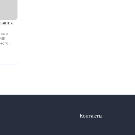
ования
ьного
AIR
йного
блики
Контакты