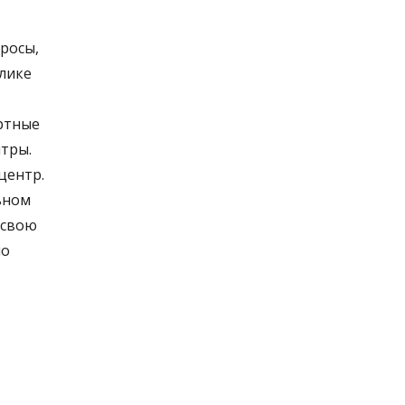
росы,
блике
ртные
тры.
центр.
ьном
 свою
но