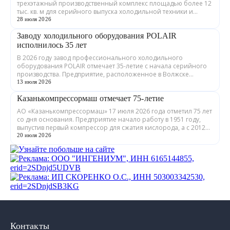
трехэтажный производственный комплекс площадью более 12
тыс. кв. м для серийного выпуска холодильной техники и
теплообменного оборудования. ...
28 июля 2026
Заводу холодильного оборудования POLAIR
исполнилось 35 лет
В 2026 году завод профессионального холодильного
оборудования POLAIR отмечает 35-летие с начала серийного
производства. Предприятие, расположенное в Волжске
Республики Марий Эл, выпускает обору...
13 июля 2026
Казанькомпрессормаш отмечает 75-летие
АО «Казанькомпрессормаш» 17 июля 2026 года отметил 75 лет
со дня основания. Предприятие начало работу в 1951 году,
выпустив первый компрессор для сжатия кислорода, а с 2012
года входит в состав...
20 июля 2026
Контакты