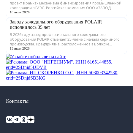
проект в рамках механизма финансирования промышленной
кооперации в ЕАЭС. Российская компания ООО «ЗАВОД
ГРАДИЕНТ» совместно с предприятия...
10 июля 2026
Заводу холодильного оборудования POLAIR
исполнилось 35 лет
В 2026 году завод профессионального холодильного
оборудования POLAIR отмечает 35-летие с начала серийного
производства. Предприятие, расположенное в Волжске
Республики Марий Эл, выпускает обору...
13 июля 2026
Контакты