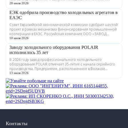
теплообменного оборудования. ...
28 июля 2026
ЕЭК одобрила производство холодильных агрегатов в
ЕАЭС
Совет Евразийской экономической комиссии одобрил шестой
проект в рамках механизма финансирования промышленной
кооперации в ЕАЭС. Российская компания ООО «ЗАВОД
ГРАДИЕНТ» совместно с предприятия...
10 июля 2026
Заводу холодильного оборудования POLAIR
исполнилось 35 лет
В 2026 году завод профессионального холодильного
оборудования POLAIR отмечает 35-летие с начала серийного
производства. Предприятие, расположенное в Волжске
Республики Марий Эл, выпускает обору...
13 июля 2026
Контакты