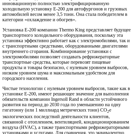
инновационную полностью электрифицированную
холодильную установку E-200 для автофургонов и грузовых
автомобилей весом менее 3,5 тонн. Она стала победителем в
категории «охлаждение и обогрев».
Установка E-200 компании Thermo King представляет будущее
транспортного холодильного оборудования, поскольку эта
установка эффективно работает как с электромобилями, так и
с транспортными средствами, оборудованными двигателями
внутреннего сгорания. Комбинирование установки с
электромобилями позволяет создавать рефрижераторные
транспортные средства, которые перевозят пищевые
продукты и товары безопасно, с нулевым уровнем выбросов,
низким уровнем шума и максимальным удобством для
городского населения.
Чистые технологии с нулевым уровнем выбросов, такие как в
установке E-200, имеют решающее значение для выполнения
обязательств компании Ingersoll Rand в области устойчивого
развития на период до 2030 года по уменьшению на одну
гигатонну (или 1 миллиард метрических тонн) СО
e
2
экологических последствий деятельности клиентов,
связанной с отоплением, вентиляцией, кондиционированием
воздуха (HVAC), а также транспортными рефрижераторными
установками и услугами. Для сравнения, это эквивалентно