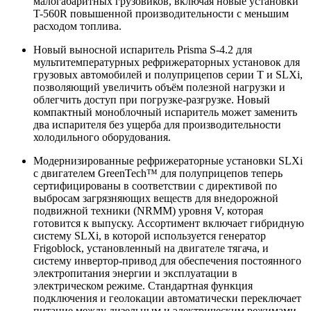
малогабаритных грузовиков, включая новые установки
T-560R повышенной производительности с меньшим
расходом топлива.
Новый выносной испаритель Prisma S-4.2 для
мультитемпературных рефрижераторных установок для
грузовых автомобилей и полуприцепов серии T и SLXi,
позволяющий увеличить объём полезной нагрузки и
облегчить доступ при погрузке-разгрузке. Новый
компактный моноблочный испаритель может заменить
два испарителя без ущерба для производительности
холодильного оборудования.
Модернизированные рефрижераторные установки SLXi
с двигателем GreenTech™ для полуприцепов теперь
сертифицированы в соответствии с директивой по
выбросам загрязняющих веществ для внедорожной
подвижной техники (NRMM) уровня V, которая
готовится к выпуску. Ассортимент включает гибридную
систему SLXi, в которой используется генератор
Frigoblock, установленный на двигателе тягача, и
систему инвертор-привод для обеспечения постоянного
электропитания энергии и эксплуатации в
электрическом режиме. Стандартная функция
подключения и геолокации автоматически переключает
питание между дизельным и электрическим режимами