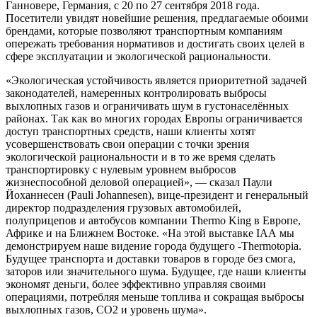
Ганновере, Германия, с 20 по 27 сентября 2018 года.
Посетители увидят новейшие решения, предлагаемые обоими
брендами, которые позволяют транспортным компаниям
опережать требования нормативов и достигать своих целей в
сфере эксплуатации и экологической рациональности.
«Экологическая устойчивость является приоритетной задачей
законодателей, намеренных контролировать выбросы
выхлопных газов и ограничивать шум в густонаселённых
районах. Так как во многих городах Европы ограничивается
доступ транспортных средств, наши клиенты хотят
усовершенствовать свои операции с точки зрения
экологической рациональности и в то же время сделать
транспортировку с нулевым уровнем выбросов
жизнеспособной деловой операцией», — сказал Паули
Йоханнесен (Pauli Johannesen), вице-президент и генеральный
директор подразделения грузовых автомобилей,
полуприцепов и автобусов компании Thermo King в Европе,
Африке и на Ближнем Востоке. «На этой выставке IAA мы
демонстрируем наше видение города будущего -Thermotopia.
Будущее транспорта и доставки товаров в городе без смога,
заторов или значительного шума. Будущее, где наши клиенты
экономят деньги, более эффективно управляя своими
операциями, потребляя меньше топлива и сокращая выбросы
выхлопных газов, CO2 и уровень шума».