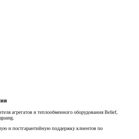
ния
еля агрегатов и теплообменного оборудования Belief,
iguang.
йную и постгарантийную поддержку клиентов по