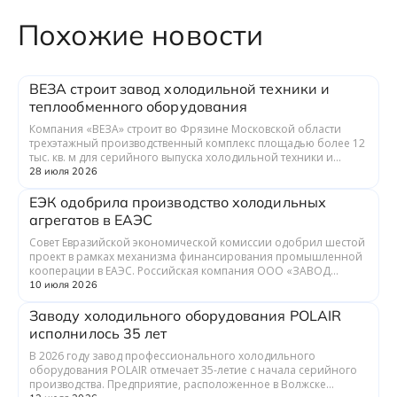
Похожие новости
ВЕЗА строит завод холодильной техники и
теплообменного оборудования
Компания «ВЕЗА» строит во Фрязине Московской области
трехэтажный производственный комплекс площадью более 12
тыс. кв. м для серийного выпуска холодильной техники и
теплообменного оборудования. ...
28 июля 2026
ЕЭК одобрила производство холодильных
агрегатов в ЕАЭС
Совет Евразийской экономической комиссии одобрил шестой
проект в рамках механизма финансирования промышленной
кооперации в ЕАЭС. Российская компания ООО «ЗАВОД
ГРАДИЕНТ» совместно с предприятия...
10 июля 2026
Заводу холодильного оборудования POLAIR
исполнилось 35 лет
В 2026 году завод профессионального холодильного
оборудования POLAIR отмечает 35-летие с начала серийного
производства. Предприятие, расположенное в Волжске